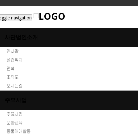
oggle navigation
사단법인소개
인사말
설립취지
연혁
조직도
오시는길
주요사업
주요사업
문화교육
동물매개활동