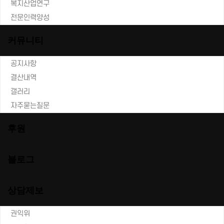
복지산업연구
전문인력양성
커뮤니티
공지사항
결산내역
갤러리
자주묻는질문
후원
블로그
상담제보
권익위